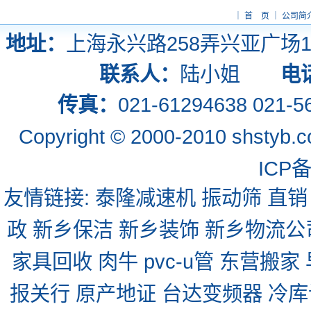
｜
首 页
｜
公司简
地址：
上海永兴路258弄兴亚广场
联系人：
陆小姐
电
传真：
021-61294638 02
Copyright © 2000-2010 shsty
ICP备
友情链接:
泰隆减速机
振动筛
直销
政
新乡保洁
新乡装饰
新乡物流公
家具回收
肉牛
pvc-u管
东营搬家
报关行
原产地证
台达变频器
冷库